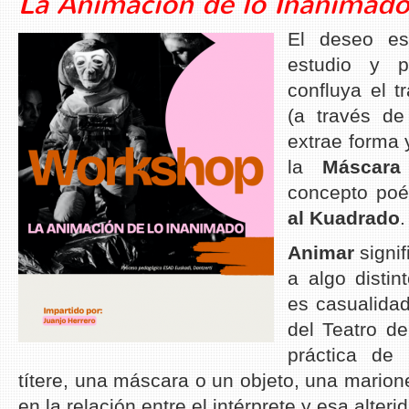
La Animación de lo Inanimad
El deseo e
estudio y p
confluya el t
(a través de
extrae forma 
la
Máscara
concepto poé
al Kuadrado
.
Animar
signif
a algo disti
es casualidad
del Teatro de
práctica de
títere, una máscara o un objeto, una marion
en la relación entre el intérprete y esa alteri